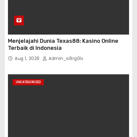
Menjelajahi Dunia Texas88: Kasino Online
Terbaik di Indonesia
Aug 1, 2026
Admin_si9rg0lx
UNCATEGORIZED