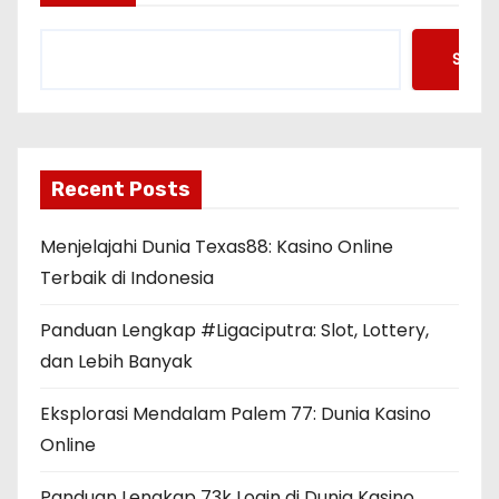
Searc
Recent Posts
Menjelajahi Dunia Texas88: Kasino Online
Terbaik di Indonesia
Panduan Lengkap #Ligaciputra: Slot, Lottery,
dan Lebih Banyak
Eksplorasi Mendalam Palem 77: Dunia Kasino
Online
Panduan Lengkap 73k Login di Dunia Kasino