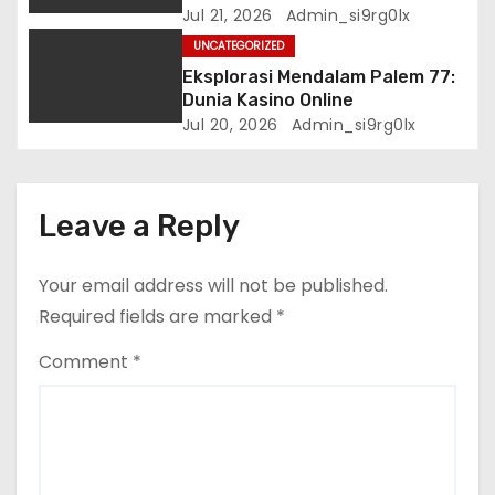
Jul 21, 2026
Admin_si9rg0lx
n
UNCATEGORIZED
Eksplorasi Mendalam Palem 77:
Dunia Kasino Online
Jul 20, 2026
Admin_si9rg0lx
Leave a Reply
Your email address will not be published.
Required fields are marked
*
Comment
*