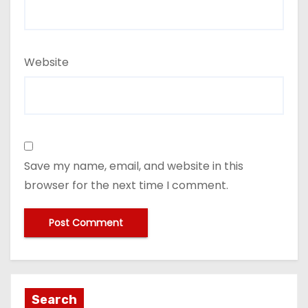
Website
Save my name, email, and website in this
browser for the next time I comment.
Search