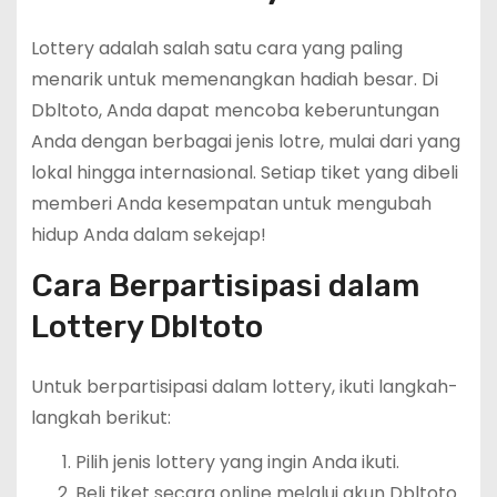
Lottery adalah salah satu cara yang paling
menarik untuk memenangkan hadiah besar. Di
Dbltoto, Anda dapat mencoba keberuntungan
Anda dengan berbagai jenis lotre, mulai dari yang
lokal hingga internasional. Setiap tiket yang dibeli
memberi Anda kesempatan untuk mengubah
hidup Anda dalam sekejap!
Cara Berpartisipasi dalam
Lottery Dbltoto
Untuk berpartisipasi dalam lottery, ikuti langkah-
langkah berikut:
Pilih jenis lottery yang ingin Anda ikuti.
Beli tiket secara online melalui akun Dbltoto