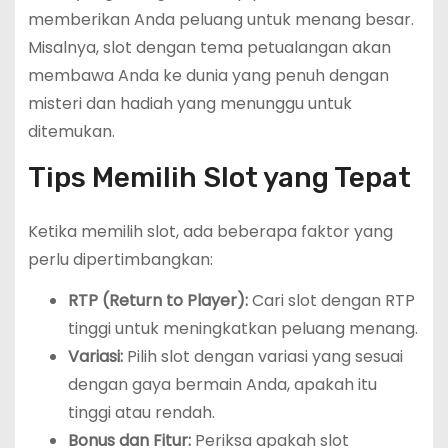
memberikan Anda peluang untuk menang besar.
Misalnya, slot dengan tema petualangan akan
membawa Anda ke dunia yang penuh dengan
misteri dan hadiah yang menunggu untuk
ditemukan.
Tips Memilih Slot yang Tepat
Ketika memilih slot, ada beberapa faktor yang
perlu dipertimbangkan:
RTP (Return to Player):
Cari slot dengan RTP
tinggi untuk meningkatkan peluang menang.
Variasi:
Pilih slot dengan variasi yang sesuai
dengan gaya bermain Anda, apakah itu
tinggi atau rendah.
Bonus dan Fitur:
Periksa apakah slot