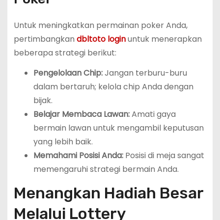
Untuk meningkatkan permainan poker Anda,
pertimbangkan
dbltoto login
untuk menerapkan
beberapa strategi berikut:
Pengelolaan Chip:
Jangan terburu-buru
dalam bertaruh; kelola chip Anda dengan
bijak.
Belajar Membaca Lawan:
Amati gaya
bermain lawan untuk mengambil keputusan
yang lebih baik.
Memahami Posisi Anda:
Posisi di meja sangat
memengaruhi strategi bermain Anda.
Menangkan Hadiah Besar
Melalui Lottery