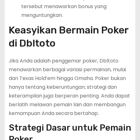
tersebut menawarkan bonus yang
menguntungkan.
Keasyikan Bermain Poker
di Dbltoto
Jika Anda adalah penggemar poker, Dbltoto
menawarkan berbagai variasi permainan, mulai
dari Texas Hold’em hingga Omaha. Poker bukan
hanya tentang keberuntungan; strategi dan
keterampilan juga berperan penting. Anda dapat
berlatih melawan pemain lain dan membangun
kemampuan Anda secara bertahap.
Strategi Dasar untuk Pemain
Poker