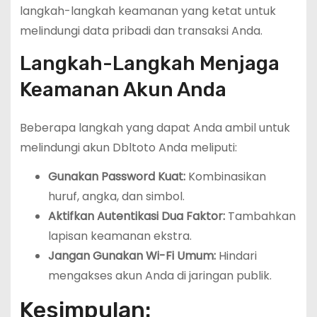
langkah-langkah keamanan yang ketat untuk
melindungi data pribadi dan transaksi Anda.
Langkah-Langkah Menjaga
Keamanan Akun Anda
Beberapa langkah yang dapat Anda ambil untuk
melindungi akun Dbltoto Anda meliputi:
Gunakan Password Kuat:
Kombinasikan
huruf, angka, dan simbol.
Aktifkan Autentikasi Dua Faktor:
Tambahkan
lapisan keamanan ekstra.
Jangan Gunakan Wi-Fi Umum:
Hindari
mengakses akun Anda di jaringan publik.
Kesimpulan: