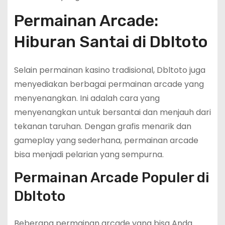
Permainan Arcade:
Hiburan Santai di Dbltoto
Selain permainan kasino tradisional, Dbltoto juga
menyediakan berbagai permainan arcade yang
menyenangkan. Ini adalah cara yang
menyenangkan untuk bersantai dan menjauh dari
tekanan taruhan. Dengan grafis menarik dan
gameplay yang sederhana, permainan arcade
bisa menjadi pelarian yang sempurna.
Permainan Arcade Populer di
Dbltoto
Beberapa permainan arcade yang bisa Anda