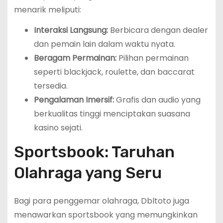
menarik meliputi:
Interaksi Langsung:
Berbicara dengan dealer
dan pemain lain dalam waktu nyata.
Beragam Permainan:
Pilihan permainan
seperti blackjack, roulette, dan baccarat
tersedia.
Pengalaman Imersif:
Grafis dan audio yang
berkualitas tinggi menciptakan suasana
kasino sejati.
Sportsbook: Taruhan
Olahraga yang Seru
Bagi para penggemar olahraga, Dbltoto juga
menawarkan sportsbook yang memungkinkan