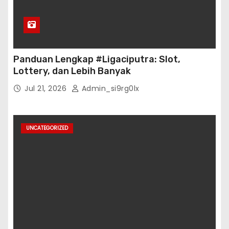
Panduan Lengkap #Ligaciputra: Slot,
Lottery, dan Lebih Banyak
Jul 21, 2026
Admin_si9rg0lx
UNCATEGORIZED