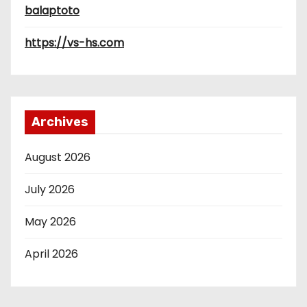
balaptoto
https://vs-hs.com
Archives
August 2026
July 2026
May 2026
April 2026