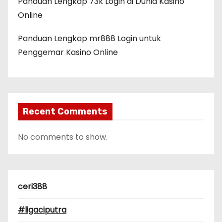
Panduan Lengkap 73k Login di Dunia Kasino
Online
Panduan Lengkap mr888 Login untuk
Penggemar Kasino Online
Recent Comments
No comments to show.
ceri388
#ligaciputra